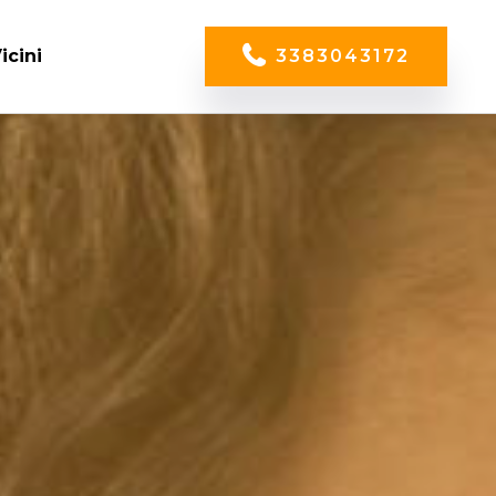
icini
3383043172