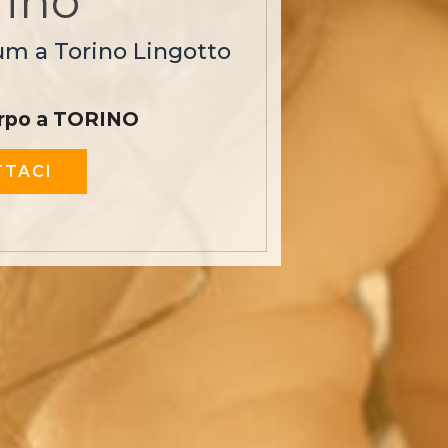
rino
um a Torino Lingotto
rpo a TORINO
TACI