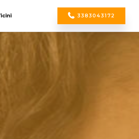
icini
3383043172